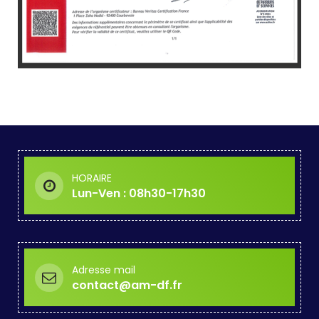
HORAIRE
Lun-Ven : 08h30-17h30
Adresse mail
contact@am-df.fr