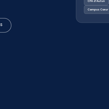
CFA d’Autun
Campus Cœur 
TS