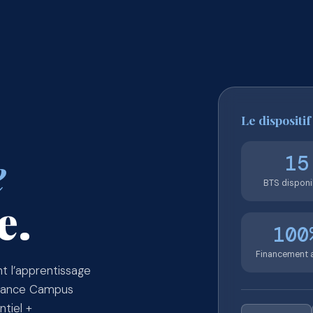
Le dispositif
e
15
BTS disponi
e.
100
Financement 
t l’apprentissage
distance Campus
tiel +