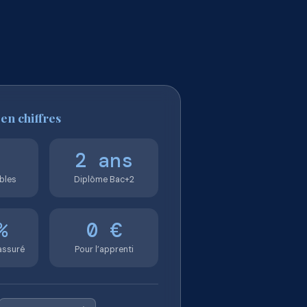
 en chiffres
2 ans
bles
Diplôme Bac+2
%
0 €
assuré
Pour l’apprenti