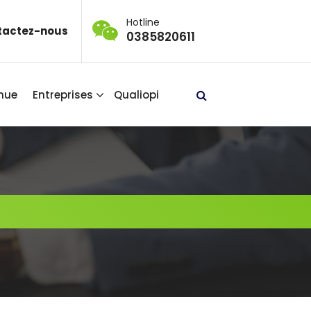
Hotline
tactez-nous
0385820611
nue
Entreprises
Qualiopi