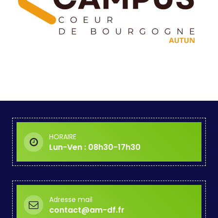
HORAIRE
Lun-Ven : 08h30-17h30
Adresse mail
contact@am-df.fr